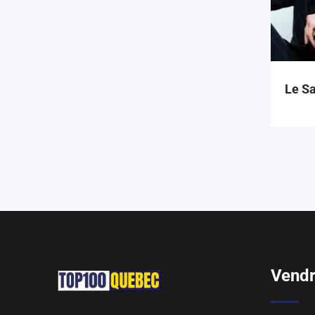
Le S
Vendr